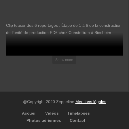
Clip teaser des 6 reportages : Étape de 1 à 6 de la construction
de l’unité de production FD6 chez Constellium à Biesheim.
______________________________________________
Dernier jour de tournage : Mercredi 08/11/23
Show more
@Copyright 2020 Zeppeline
Mentions légales
Accueil
Vidéos
Timelapses
Photos aériennes
Contact