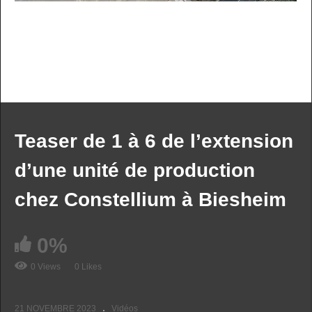
PREV VIDEO
NEXT VIDEO
MORE VIDEOS
Teaser de 1 à 6 de l’extension
d’une unité de production
chez Constellium à Biesheim
0%
Jet Aviation construction d’un nouveau hangar
0 Views
0 Likes
21 NOVEMBRE 2023
Vidéos