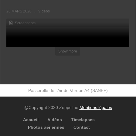
28 MARS 2020
Vidéos
Screenshots
Show more
Passerelle de l’Air de Verdun A4 (SANEF)
@Copyright 2020 Zeppeline
Mentions légales
Accueil
Vidéos
Timelapses
Photos aériennes
Contact