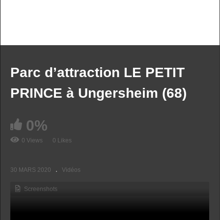
PREV VIDEO
NEXT VIDEO
MORE VIDEOS
Parc d’attraction LE PETIT
PRINCE à Ungersheim (68)
0%
0 Views
0 Likes
Jet Aviation construction d’un nouveau hangar
30 MARS 2020
Vidéos
Screenshots