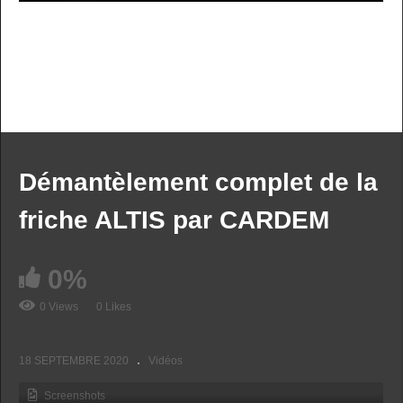
PREV VIDEO
NEXT VIDEO
MORE VIDEOS
Démantèlement complet de la
friche ALTIS par CARDEM
0%
0 Views
0 Likes
Jet Aviation construction d’un nouveau hangar
18 SEPTEMBRE 2020
Vidéos
Screenshots