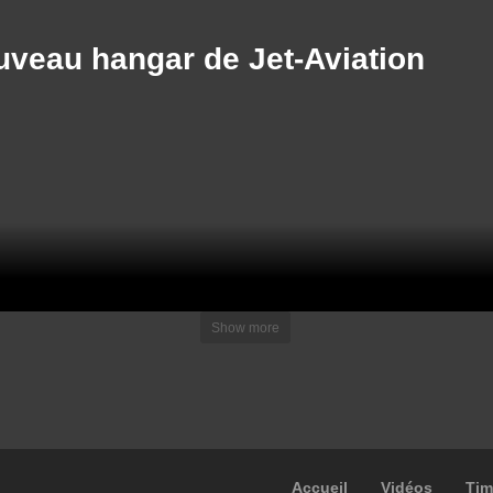
veau hangar de Jet-Aviation
pp&Screed fabriquant
Déconstruction par Car
équipements conçus
de la passerelle d’autoro
ur la pose de béton
de l’Aire de Verdun sur l’
quide
(SANEF)
Show more
Accueil
Vidéos
Tim