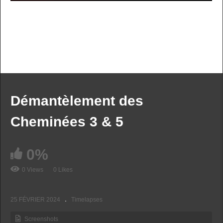
PREV VIDEO
NEXT VIDEO
MORE VIDEOS
Démantèlement des
Cheminées 3 & 5
0%
0 Views
0 Likes
Timelapse – Remplacement du tablier de
l’Écluse de Gambsheim (VNF 67)
25 FÉVRIER 2024
Timelapses
Screenshots