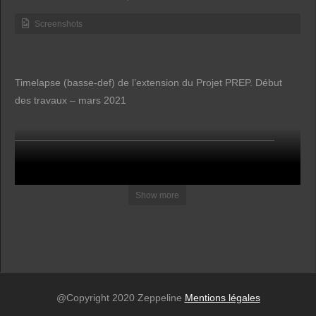
Screenshots
Timelapse (basse-def) de l’extension du Projet PREP. Début
des travaux – mars 2021
______________________________________________
Ce clip est actualisé après chaque relevé de fichiers sur la
caméra : Dernier passage le 29/09/2021
Show more
@Copyright 2020 Zeppeline
Mentions légales