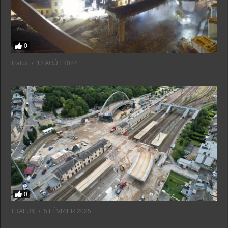
0
Tralux
13 AOÛT 2024
0
TRALUX
5 FÉVRIER 2025