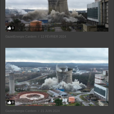
0
GazelEnergie Cardem
12 FÉVRIER 2024
0
GazelEnergie Cardem
21 JUIN 2024