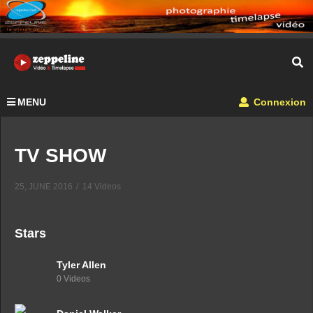
MENU
Connexion
TV SHOW
25, JUNE 2016
14 Videos
Stars
Tyler Allen
0 Videos