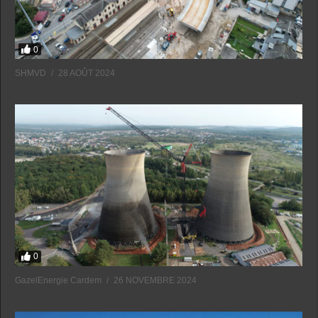
0
SHMVD
28 AOÛT 2024
0
GazelEnergie Cardem
26 NOVEMBRE 2024